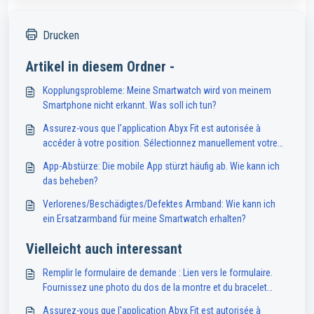
Drucken
Artikel in diesem Ordner -
Kopplungsprobleme: Meine Smartwatch wird von meinem
Smartphone nicht erkannt. Was soll ich tun?
Assurez-vous que l'application Abyx Fit est autorisée à
accéder à votre position. Sélectionnez manuellement votre
ville dans l'application sous Autres > Localisation. Si le
App-Abstürze: Die mobile App stürzt häufig ab. Wie kann ich
problème persiste, vérifiez que les paramètres système de
das beheben?
votre s
Verlorenes/Beschädigtes/Defektes Armband: Wie kann ich
ein Ersatzarmband für meine Smartwatch erhalten?
Vielleicht auch interessant
Remplir le formulaire de demande : Lien vers le formulaire.
Fournissez une photo du dos de la montre et du bracelet
défectueux. Remarque : ce service est réservé aux
Assurez-vous que l'application Abyx Fit est autorisée à