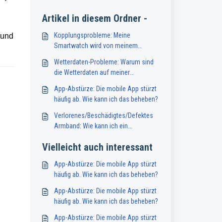
Artikel in diesem Ordner -
Kopplungsprobleme: Meine
 und
Smartwatch wird von meinem
Smartphone nicht erkannt. Was soll
Wetterdaten-Probleme: Warum sind
ich tun?
die Wetterdaten auf meiner
Smartwatch nicht verfügbar oder
App-Abstürze: Die mobile App stürzt
ungenau?
häufig ab. Wie kann ich das beheben?
Verlorenes/Beschädigtes/Defektes
Armband: Wie kann ich ein
Ersatzarmband für meine
Vielleicht auch interessant
Smartwatch erhalten?
App-Abstürze: Die mobile App stürzt
häufig ab. Wie kann ich das beheben?
App-Abstürze: Die mobile App stürzt
häufig ab. Wie kann ich das beheben?
App-Abstürze: Die mobile App stürzt