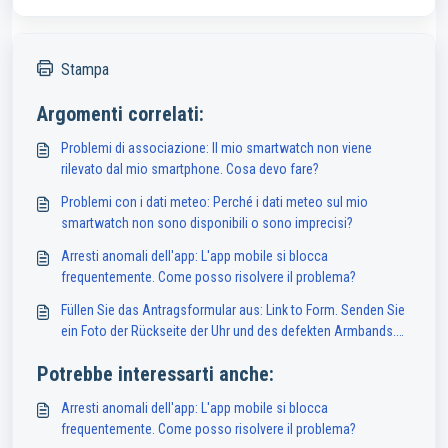
Stampa
Argomenti correlati:
Problemi di associazione: Il mio smartwatch non viene
rilevato dal mio smartphone. Cosa devo fare?
Problemi con i dati meteo: Perché i dati meteo sul mio
smartwatch non sono disponibili o sono imprecisi?
Arresti anomali dell'app: L'app mobile si blocca
frequentemente. Come posso risolvere il problema?
Füllen Sie das Antragsformular aus: Link to Form. Senden Sie
ein Foto der Rückseite der Uhr und des defekten Armbands.
Hinweis: Dieser Service ist nur für Besitzer einer Abyx Fit Uhr
Potrebbe interessarti anche:
in Frankreich verfügbar.
Arresti anomali dell'app: L'app mobile si blocca
frequentemente. Come posso risolvere il problema?