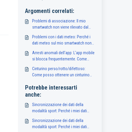
Argomenti correlati:
Problemi di associazione: Il mio
smartwatch non viene rilevato dal
mio smartphone. Cosa devo fare?
Problemi con i dati meteo: Perché i
dati meteo sul mio smartwatch non
sono disponibili o sono imprecisi?
Arresti anomali dell'app: L'app mobile
si blocca frequentemente. Come
posso risolvere il problema?
Cinturino perso/rotto/difettoso:
Come posso ottenere un cinturino
sostitutivo per il mio smartwatch?
Potrebbe interessarti
anche:
Sincronizzazione dei dati della
modalità sport: Perché i miei dati
sportivi non si sincronizzano con
Sincronizzazione dei dati della
l'app Abyx Fit?
modalità sport: Perché i miei dati