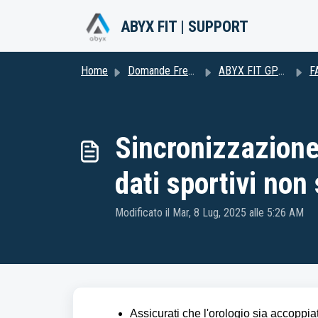
Salta al contenuto principale
ABYX FIT | SUPPORT
Home
Domande Frequenti (FAQ)
ABYX FIT GPS2
F
Sincronizzazione 
dati sportivi non
Modificato il Mar, 8 Lug, 2025 alle 5:26 AM
Assicurati che l'orologio sia accoppi