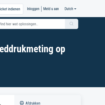
Inloggen
Meld u aan
Dutch
icket indienen
oeddrukmeting op
Afdrukken
,