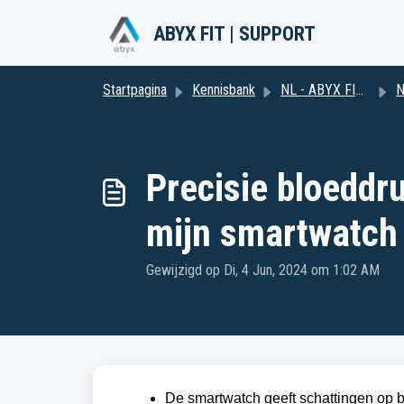
Doorgaan naar hoofdinhoud
ABYX FIT | SUPPORT
Startpagina
Kennisbank
NL - ABYX FIT K2
N
Precisie bloeddr
mijn smartwatch
Gewijzigd op Di, 4 Jun, 2024 om 1:02 AM
De smartwatch geeft schattingen op ba