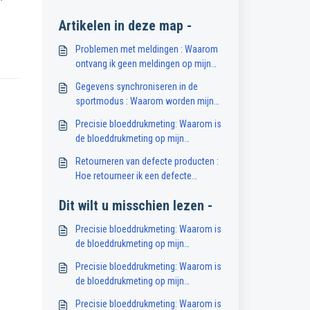
Artikelen in deze map -
Problemen met meldingen : Waarom
ontvang ik geen meldingen op mijn
smartwatch?
Gegevens synchroniseren in de
sportmodus : Waarom worden mijn
gegevens in de sportmodus niet
Precisie bloeddrukmeting: Waarom is
gesynchroniseerd met de Abyx Fit
de bloeddrukmeting op mijn
app?
smartwatch onnauwkeurig?
Retourneren van defecte producten :
Hoe retourneer ik een defecte
smartwatch?
Dit wilt u misschien lezen -
Precisie bloeddrukmeting: Waarom is
de bloeddrukmeting op mijn
smartwatch onnauwkeurig?
Precisie bloeddrukmeting: Waarom is
de bloeddrukmeting op mijn
smartwatch onnauwkeurig?
Precisie bloeddrukmeting: Waarom is