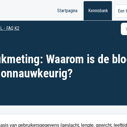
Startpagina
Kennisbank
Een t
L - FAQ K2
ukmeting: Waarom is de bl
 onnauwkeurig?
sis van gebruikersgegevens (geslacht, lengte, gewicht, leeftijd