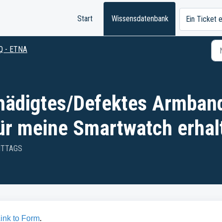
Start
Wissensdatenbank
Ein Ticket 
Q - ETNA
hädigtes/Defektes Armband
ür meine Smartwatch erhal
MITTAGS
ink to Form
.