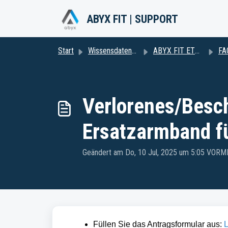
Zum hauptsächlichen Inhalt gehen
ABYX FIT | SUPPORT
Start
Wissensdatenbank
ABYX FIT ETNA
FA
Verlorenes/Besc
Ersatzarmband f
Geändert am Do, 10 Jul, 2025 um 5:05 VOR
Füllen Sie das Antragsformular aus:
L