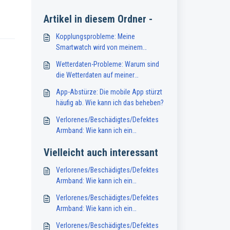
Artikel in diesem Ordner -
Kopplungsprobleme: Meine
Smartwatch wird von meinem
Smartphone nicht erkannt. Was soll
Wetterdaten-Probleme: Warum sind
ich tun?
die Wetterdaten auf meiner
Smartwatch nicht verfügbar oder
App-Abstürze: Die mobile App stürzt
ungenau?
häufig ab. Wie kann ich das beheben?
Verlorenes/Beschädigtes/Defektes
Armband: Wie kann ich ein
Ersatzarmband für meine
Vielleicht auch interessant
Smartwatch erhalten?
Verlorenes/Beschädigtes/Defektes
Armband: Wie kann ich ein
Ersatzarmband für meine
Verlorenes/Beschädigtes/Defektes
Smartwatch erhalten?
Armband: Wie kann ich ein
Ersatzarmband für meine
Verlorenes/Beschädigtes/Defektes