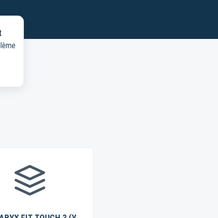
t
blème
 ABYX FIT TOUCH 3 (Y