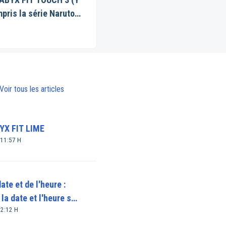
pris la série Naruto
Shippuden)
Voir tous les articles
X FIT LIME
 11:57 H
ate et de l'heure :
a date et l'heure sur
12:12 H