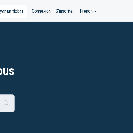
Connexion
S'inscrire
French
yer un ticket
ous