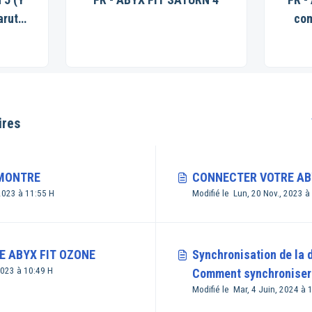
aruto
com
ece)
ires
 MONTRE
CONNECTER VOTRE ABY
2023 à 11:55 H
Modifié le Lun, 20 Nov., 2023 à
 ABYX FIT OZONE
Synchronisation de la d
2023 à 10:49 H
Comment synchroniser l
Modifié le Mar, 4 Juin, 2024 à 
ma smartwatch ?