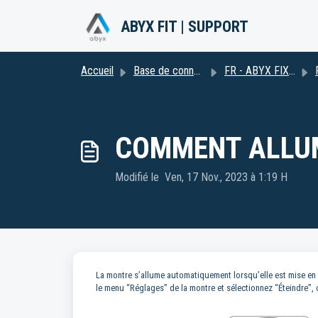
Passer au contenu principal
ABYX FIT | SUPPORT
Accueil
Base de connaissances
FR - ABYX FIX SPARK 2
COMMENT ALLUM
Modifié le Ven, 17 Nov., 2023 à 1:19 H
La montre s’allume automatiquement lorsqu’elle est mise e
le menu “Réglages” de la montre et sélectionnez “Éteindre”