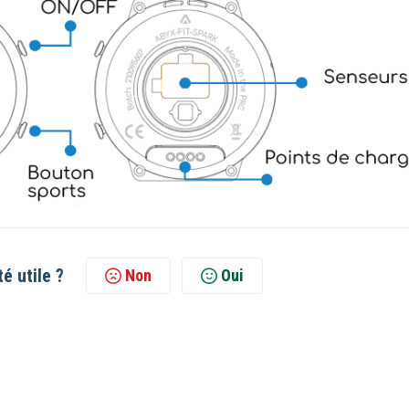
té utile ?
Non
Oui