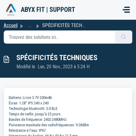
Passer au contenu principal
ABYX FIT | SUPPORT
Accueil
...
SPÉCIFICITÉS TECHNIQUES
SPÉCIFICITÉS TECHNIQUES
Modifié le Lun, 20 Nov., 2023 à 5:24 H
Batterie: Li-ion 3.7V 200mAh
Écran: 1.28” IPS 240 x 240
Technologie bluetooth: 5.0 BLE
Temps de veille: jusqu’à 25 jours
Bandes de fréquence: 2402-2480MHz
Puissance maximale des radiofréquences: 9.28dBm
Résistance à l'eau: IP67
Dimensions du boitier: 44.8 x 44.8 x 11.5 mm