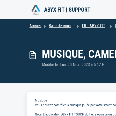
Passer au contenu principal
ABYX FIT | SUPPORT
Accueil
Base de connaissances
FR - ABYX FIT PRO 2.0
MUSIQUE, CAME
Modifié le Lun, 20 Nov., 2023 à 5:47 H
Musique
Vous pouvez contrôler la musique jouée par votre smartphon
Note: L'application ABYX FIT TOUCH doit être ouverte ou doit