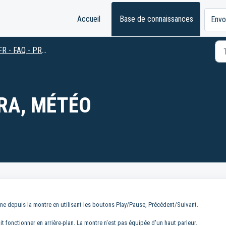
Accueil
Base de connaissances
Envo
FR - FAQ - PRO 2.0
RA, MÉTÉO
e depuis la montre en utilisant les boutons Play/Pause, Précédent/Suivant.
 fonctionner en arrière-plan. La montre n'est pas équipée d'un haut parleur.