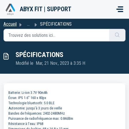
Passer au contenu principal
ABYX FIT | SUPPORT
Accueil
...
SPÉCIFICATIONS
SPÉCIFICATIONS
Modifié le Mar, 21 Nov., 2023 à 3:35 H
Batterie: Li-ion 3.7V 90mAh
Écran: IPS 1.6” 160 x 80px
Technologie bluetooth: 5.0 BLE
Autonomie: jusqu’à 3 jours de veille
Bandes de fréquences: 2402-2480MHz
Puissance de radiofréquence max: 0.84dBm
Résistance à l’eau: IP68
Dimensions du boîtier: 68 x 16.8 x 12 mm