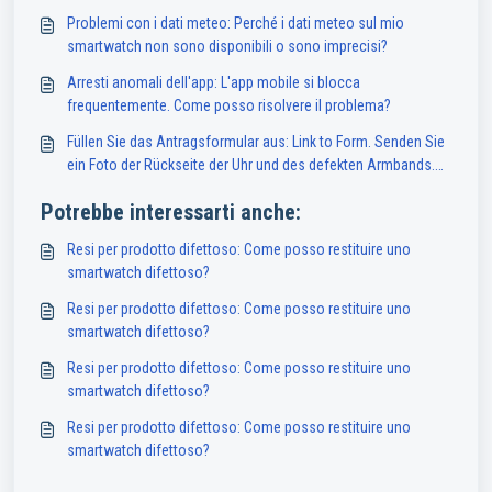
Problemi con i dati meteo: Perché i dati meteo sul mio
smartwatch non sono disponibili o sono imprecisi?
Arresti anomali dell'app: L'app mobile si blocca
frequentemente. Come posso risolvere il problema?
Füllen Sie das Antragsformular aus: Link to Form. Senden Sie
ein Foto der Rückseite der Uhr und des defekten Armbands.
Hinweis: Dieser Service ist nur für Besitzer einer Abyx Fit Uhr
Potrebbe interessarti anche:
in Frankreich verfügbar.
Resi per prodotto difettoso: Come posso restituire uno
smartwatch difettoso?
Resi per prodotto difettoso: Come posso restituire uno
smartwatch difettoso?
Resi per prodotto difettoso: Come posso restituire uno
smartwatch difettoso?
Resi per prodotto difettoso: Come posso restituire uno
smartwatch difettoso?