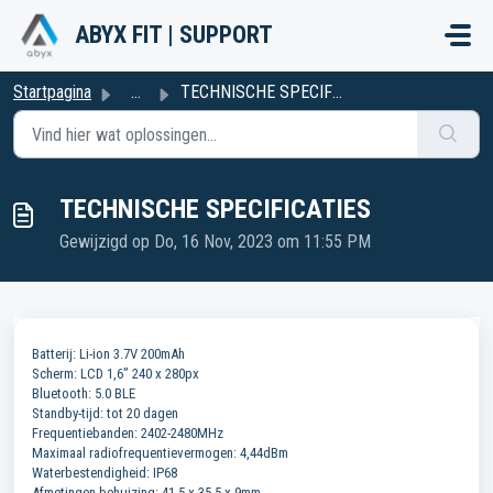
Doorgaan naar hoofdinhoud
ABYX FIT | SUPPORT
Startpagina
...
TECHNISCHE SPECIFICATIES
TECHNISCHE SPECIFICATIES
Gewijzigd op Do, 16 Nov, 2023 om 11:55 PM
Batterij: Li-ion 3.7V 200mAh
Scherm: LCD 1,6” 240 x 280px
Bluetooth: 5.0 BLE
Standby-tijd: tot 20 dagen
Frequentiebanden: 2402-2480MHz
Maximaal radiofrequentievermogen: 4,44dBm
Waterbestendigheid: IP68
Afmetingen behuizing: 41,5 x 35,5 x 9mm