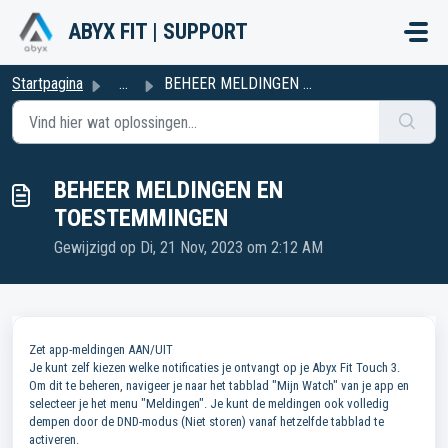
Doorgaan naar hoofdinhoud
ABYX FIT | SUPPORT
Startpagina
...
BEHEER MELDINGEN EN TOESTEMMINGEN
BEHEER MELDINGEN EN
TOESTEMMINGEN
Gewijzigd op Di, 21 Nov, 2023 om 2:12 AM
Zet app-meldingen AAN/UIT
Je kunt zelf kiezen welke notificaties je ontvangt op je Abyx Fit Touch 3.
Om dit te beheren, navigeer je naar het tabblad "Mijn Watch" van je app en
selecteer je het menu "Meldingen". Je kunt de meldingen ook volledig
dempen door de DND-modus (Niet storen) vanaf hetzelfde tabblad te
activeren.