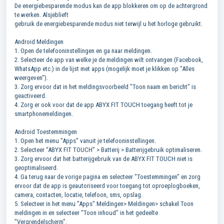
De energiebesparende modus kan de app blokkeren om op de achtergrond
te werken. Alsjeblieft
gebruik de energiebesparende modus niet terwijl u het horloge gebruikt.
Android Meldingen
1. Open de telefooninstellingen en ga naar meldingen.
2. Selecteer de app van welke je de meldingen wilt ontvangen (Facebook,
WhatsApp etc.) in de lijst met apps (mogelijk moet je klikken op "Alles
weergeven").
3. Zorg ervoor dat in het meldingsvoorbeeld "Toon naam en bericht" is
geactiveerd.
4. Zorg er ook voor dat de app ABYX FIT TOUCH toegang heeft tot je
smartphonemeldingen.
Android Toestemmingen
1. Open het menu "Apps" vanuit je telefooninstellingen.
2. Selecteer “ABYX FIT TOUCH” > Batterij > Batterijgebruik optimaliseren.
3. Zorg ervoor dat het batterijgebruik van de ABYX FIT TOUCH niet is
geoptimaliseerd.
4. Ga terug naar de vorige pagina en selecteer "Toestemmingen" en zorg
ervoor dat de app is geautoriseerd voor toegang tot oproeplogboeken,
camera, contacten, locatie, telefoon, sms, opslag.
5. Selecteer in het menu "Apps" Meldingen> Meldingen> schakel Toon
meldingen in en selecteer "Toon inhoud" in het gedeelte
"Vergrendelscherm".