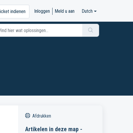
Inloggen
Meld u aan
Dutch
icket indienen
Afdrukken
Artikelen in deze map -