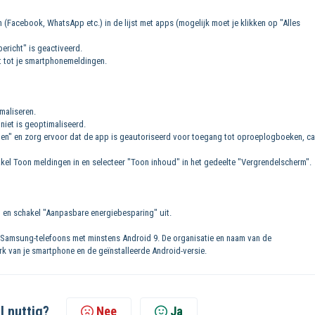
 (Facebook, WhatsApp etc.) in de lijst met apps (mogelijk moet je klikken op "Alles
ericht" is geactiveerd.
t tot je smartphonemeldingen.
imaliseren.
niet is geoptimaliseerd.
gen" en zorg ervoor dat de app is geautoriseerd voor toegang tot oproeplogboeken, c
kel Toon meldingen in en selecteer "Toon inhoud" in het gedeelte "Vergrendelscherm".
 en schakel "Aanpasbare energiebesparing" uit.
r Samsung-telefoons met minstens Android 9. De organisatie en naam van de
erk van je smartphone en de geïnstalleerde Android-versie.
l nuttig?
Nee
Ja