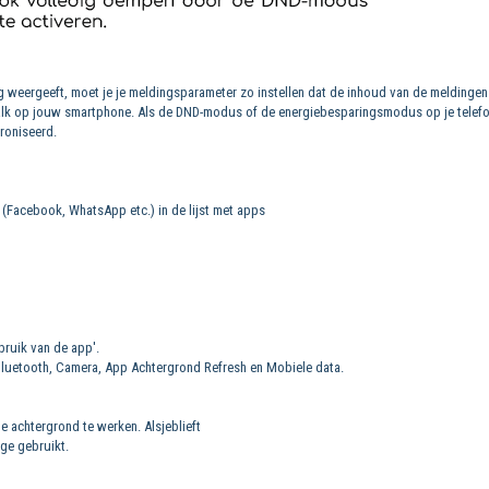
g weergeeft, moet je je meldingsparameter zo instellen dat de inhoud van de meldingen
lk op jouw smartphone. Als de DND-modus of de energiebesparingsmodus op je telefo
roniseerd.
n (Facebook, WhatsApp etc.) in de lijst met apps
ebruik van de app'.
Bluetooth, Camera, App Achtergrond Refresh en Mobiele data.
achtergrond te werken. Alsjeblieft
ge gebruikt.