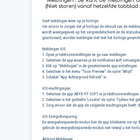
Geef meldingen weer op je horloge
Om ervoor te zorgen dat je horloge de inhoud van de meldin
wordt weergegeven op het vergrendelscherm en de statusba
geactiveerd, worden meldingen niet met het horloge gesynch
Meldingen iOS:
1. Open je telefooninstellingen en ga naar meldingen.
2. Selecteer de app waarvan je de notificaties wilt ontvange
3. Klik op "Meldingen" in de geselecteerde app-instellingen.
4. Selecteer in het menu "Toon Preview" de optie "Altijd".
5. Schakel "App Achtergrond Refresh" in.
iOS-machtigingen:
1. Selecteer de app ABYX FIT SOFT in je telefooninstellingen.
2. Selecteer in het gedeelte 'Locatie' de optie 'Tijdens het g
3. Zorg ervoor dat de app de volgende machtigingen heeft: 
iOS Energiebesparing:
De energiebesparende modus kan de app blokkeren om op de 
gebruik de energiebesparende modus niet terwijl u het horlo
Android Meldingen