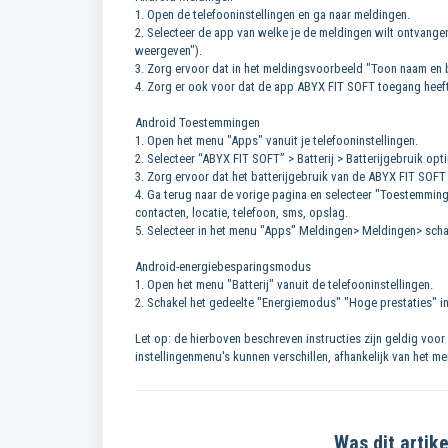
1. Open de telefooninstellingen en ga naar meldingen.
2. Selecteer de app van welke je de meldingen wilt ontvangen
weergeven").
3. Zorg ervoor dat in het meldingsvoorbeeld "Toon naam en b
4. Zorg er ook voor dat de app ABYX FIT SOFT toegang heef
Android Toestemmingen
1. Open het menu "Apps" vanuit je telefooninstellingen.
2. Selecteer “ABYX FIT SOFT” > Batterij > Batterijgebruik opt
3. Zorg ervoor dat het batterijgebruik van de ABYX FIT SOFT 
4. Ga terug naar de vorige pagina en selecteer "Toestemmin
contacten, locatie, telefoon, sms, opslag.
5. Selecteer in het menu "Apps" Meldingen> Meldingen> scha
Android-energiebesparingsmodus
1. Open het menu "Batterij" vanuit de telefooninstellingen.
2. Schakel het gedeelte "Energiemodus" "Hoge prestaties" in
Let op: de hierboven beschreven instructies zijn geldig voo
instellingenmenu's kunnen verschillen, afhankelijk van het m
Was dit artike