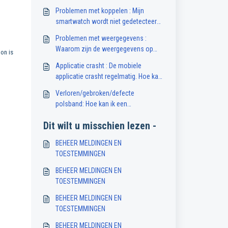
Problemen met koppelen : Mijn
smartwatch wordt niet gedetecteerd
door mijn smartphone. Wat moet ik
Problemen met weergegevens :
doen?
Waarom zijn de weergegevens op
on is
mijn smartwatch niet beschikbaar of
Applicatie crasht : De mobiele
onnauwkeurig?
applicatie crasht regelmatig. Hoe kan
ik dit oplossen?
Verloren/gebroken/defecte
polsband: Hoe kan ik een
vervangende polsband voor mijn
Dit wilt u misschien lezen -
smartwatch krijgen?
BEHEER MELDINGEN EN
TOESTEMMINGEN
BEHEER MELDINGEN EN
TOESTEMMINGEN
BEHEER MELDINGEN EN
TOESTEMMINGEN
BEHEER MELDINGEN EN