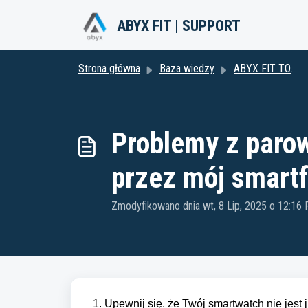
Przejdź do głównej treści
ABYX FIT | SUPPORT
Strona główna
Baza wiedzy
ABYX FIT TOUCH 5 (W tym serie Naruto Shippuden i One Piece)
Problemy z paro
przez mój smart
Zmodyfikowano dnia wt, 8 Lip, 2025 o 12:16
1. Upewnij się, że Twój smartwatch nie jes