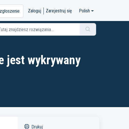
Zaloguj
Zarejestruj się
Polish
 zgłoszenie
e jest wykrywany
?
Drukuj