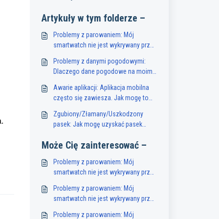
Artykuły w tym folderze –
Problemy z parowaniem: Mój
smartwatch nie jest wykrywany przez
mój smartfon. Co powinienem
Problemy z danymi pogodowymi:
zrobić?
Dlaczego dane pogodowe na moim
smartwatchu są niedostępne lub
Awarie aplikacji: Aplikacja mobilna
niedokładne?
często się zawiesza. Jak mogę to
naprawić?
Zgubiony/Złamany/Uszkodzony
.
pasek: Jak mogę uzyskać pasek
zastępczy do mojego smartwatcha?
Może Cię zainteresować –
Problemy z parowaniem: Mój
smartwatch nie jest wykrywany przez
mój smartfon. Co powinienem
Problemy z parowaniem: Mój
zrobić?
smartwatch nie jest wykrywany przez
mój smartfon. Co powinienem
Problemy z parowaniem: Mój