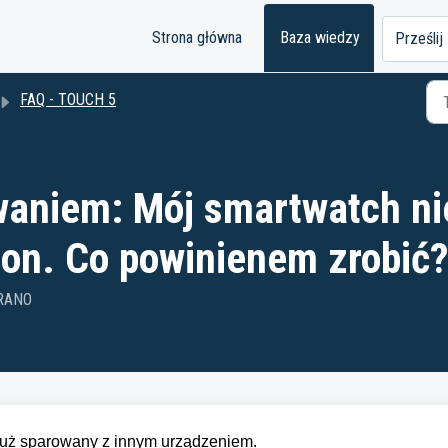
Strona główna
Baza wiedzy
Prześlij
FAQ - TOUCH 5
waniem: Mój smartwatch ni
fon. Co powinienem zrobić
 RANO
t już sparowany z innym urządzeniem.