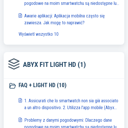
pogodowe na moim smartwatchu są niedostępne lub
niedokładne?
Awarie aplikacji: Aplikacja mobilna często się
zawiesza. Jak mogę to naprawić?
Wyświetl wszystko 10
ABYX FIT LIGHT HD (1)
FAQ + LIGHT HD (10)
1. Assicurati che lo smartwatch non sia già associato
a un altro dispositivo. 2. Utilizza l'app mobile (Abyx
Fit) per l'associazione, non le impostazioni Bluetooth
Problemy z danymi pogodowymi: Dlaczego dane
dello smartphone. 3. Segui questi passaggi in base al
pogodowe na moim smartwatchu są niedostępne lub