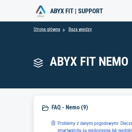
Przejdź do głównej treści
ABYX FIT | SUPPORT
Strona główna
Baza wiedzy
ABYX FIT NEMO 
FAQ - Nemo (9)
Problemy z danymi pogodowymi: Dlac
smartwatchu są niedostępne lub niedok