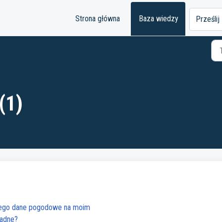
Strona główna
Baza wiedzy
Prześlij
(1)
zego dane pogodowe na moim
ładne?