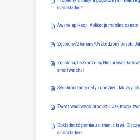
Problemy z danymi pogodowymi: Dlaczeg
niedokładne?
Awarie aplikacji: Aplikacja mobilna częst
Zgubiony/Złamany/Uszkodzony pasek: Ja
Zgubiona/Uszkodzona/Niesprawna ładowa
smartwatcha?
Synchronizacja daty i godziny: Jak zsync
Zwrot wadliwego produktu: Jak mogę zwr
Dokładność pomiaru ciśnienia krwi: Dlacz
niedokładny?