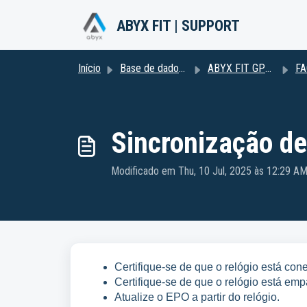
Avançar para o conteúdo principal
ABYX FIT | SUPPORT
Início
Base de dados de conhecimento
ABYX FIT GPS2
FA
Sincronização de
Modificado em Thu, 10 Jul, 2025 às 12:29 A
Certifique-se de que o relógio está cone
Certifique-se de que o relógio está em
Atualize o EPO a partir do relógio.