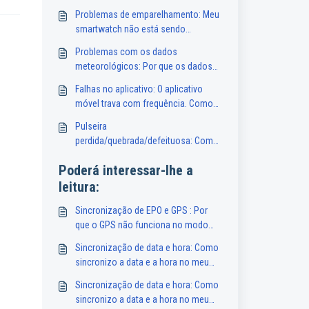
Problemas de emparelhamento: Meu
smartwatch não está sendo
detectado pelo meu smartphone. O
Problemas com os dados
que devo fazer?
meteorológicos: Por que os dados
do tempo no meu smartwatch estão
Falhas no aplicativo: O aplicativo
indisponíveis ou imprecisos?
móvel trava com frequência. Como
posso corrigir isso?
Pulseira
perdida/quebrada/defeituosa: Como
posso obter uma pulseira de
Poderá interessar-lhe a
substituição para o meu
leitura:
smartwatch?
Sincronização de EPO e GPS : Por
que o GPS não funciona no modo
desporto?
Sincronização de data e hora: Como
sincronizo a data e a hora no meu
smartwatch?
Sincronização de data e hora: Como
sincronizo a data e a hora no meu