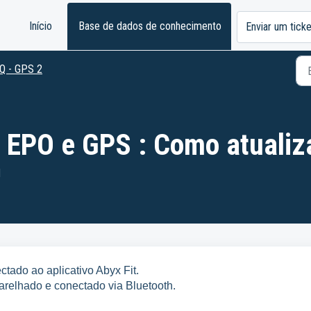
Início
Base de dados de conhecimento
Enviar um tick
Q - GPS 2
 EPO e GPS : Como atualiz
M
ctado ao aplicativo Abyx Fit.
parelhado e conectado via Bluetooth.