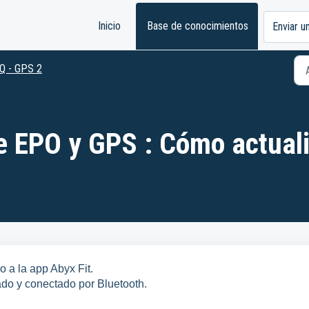
Inicio
Base de conocimientos
Enviar u
Q - GPS 2
e EPO y GPS : Cómo actuali
o a la app Abyx Fit.
ado y conectado por Bluetooth.