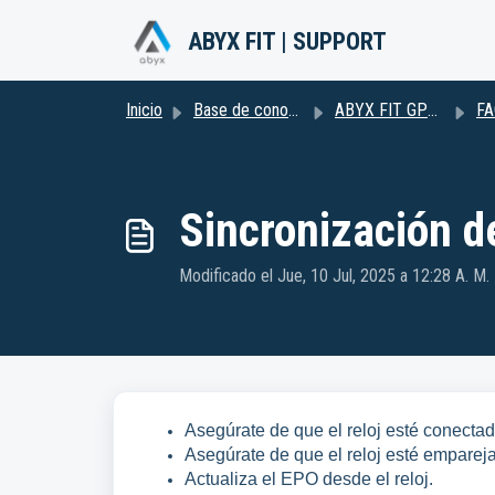
Saltar al contenido principal
ABYX FIT | SUPPORT
Inicio
Base de conocimientos
ABYX FIT GPS2
FA
Sincronización d
Modificado el Jue, 10 Jul, 2025 a 12:28 A. M.
Asegúrate de que el reloj esté conectad
Asegúrate de que el reloj esté emparej
Actualiza el EPO desde el reloj.