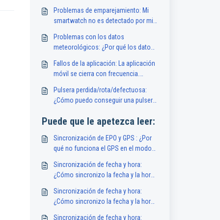
Problemas de emparejamiento: Mi
smartwatch no es detectado por mi
smartphone. ¿Qué debo hacer?
Problemas con los datos
meteorológicos: ¿Por qué los datos
del clima en mi smartwatch no están
Fallos de la aplicación: La aplicación
disponibles o son inexactos?
móvil se cierra con frecuencia.
¿Cómo puedo solucionarlo?
Pulsera perdida/rota/defectuosa:
¿Cómo puedo conseguir una pulsera
de repuesto para mi smartwatch?
Puede que le apetezca leer:
Sincronización de EPO y GPS : ¿Por
qué no funciona el GPS en el modo
deporte?
Sincronización de fecha y hora:
¿Cómo sincronizo la fecha y la hora
en mi smartwatch?
Sincronización de fecha y hora:
¿Cómo sincronizo la fecha y la hora
en mi smartwatch?
Sincronización de fecha y hora: