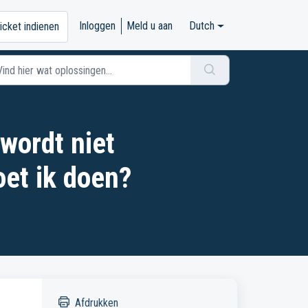
Inloggen
Meld u aan
Dutch
icket indienen
wordt niet
et ik doen?
Afdrukken