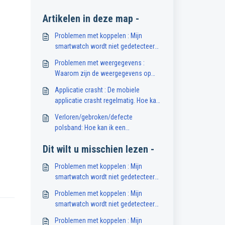
Artikelen in deze map -
Problemen met koppelen : Mijn
smartwatch wordt niet gedetecteerd
door mijn smartphone. Wat moet ik
Problemen met weergegevens :
doen?
Waarom zijn de weergegevens op
mijn smartwatch niet beschikbaar of
Applicatie crasht : De mobiele
onnauwkeurig?
applicatie crasht regelmatig. Hoe kan
ik dit oplossen?
Verloren/gebroken/defecte
polsband: Hoe kan ik een
vervangende polsband voor mijn
Dit wilt u misschien lezen -
smartwatch krijgen?
Problemen met koppelen : Mijn
smartwatch wordt niet gedetecteerd
door mijn smartphone. Wat moet ik
Problemen met koppelen : Mijn
doen?
smartwatch wordt niet gedetecteerd
door mijn smartphone. Wat moet ik
Problemen met koppelen : Mijn