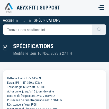
Passer au contenu principal
ABYX FIT | SUPPORT
Accueil
...
SPÉCIFICATIONS
SPÉCIFICATIONS
Modifié le Jeu, 16 Nov., 2023 à 2:41 H
Batterie: Li-ion 3.7V 140mAh
Écran: IPS 1.45” 320 x 172px
Technologie bluetooth: 5.1 BLE
Autonomie: jusqu’à 15 jours de veille
Bandes de fréquences: 2402-2483MHz
Puissance de radiofréquence max: 1.91dBm
Résistance à l’eau: IP68
Dimensions du boîtier: 45 x 26.5 x 11mm