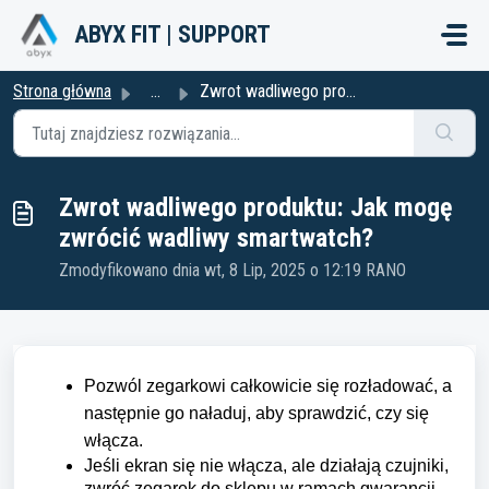
Przejdź do głównej treści
ABYX FIT | SUPPORT
Strona główna
...
Zwrot wadliwego produktu: Jak mogę zwrócić wadliwy smartw...
Zwrot wadliwego produktu: Jak mogę
zwrócić wadliwy smartwatch?
Zmodyfikowano dnia wt, 8 Lip, 2025 o 12:19 RANO
Pozwól zegarkowi całkowicie się rozładować, a
następnie go naładuj, aby sprawdzić, czy się
włącza.
Jeśli ekran się nie włącza, ale działają czujniki,
zwróć zegarek do sklepu w ramach gwarancji.